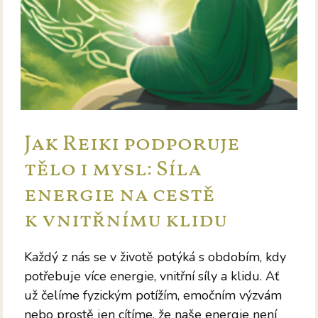
Jak Reiki podporuje
tělo i mysl: Síla
energie na cestě
k vnitřnímu klidu
Každý z nás se v životě potýká s obdobím, kdy
potřebuje více energie, vnitřní síly a klidu. Ať
už čelíme fyzickým potížím, emočním výzvám
nebo prostě jen cítíme, že naše energie není