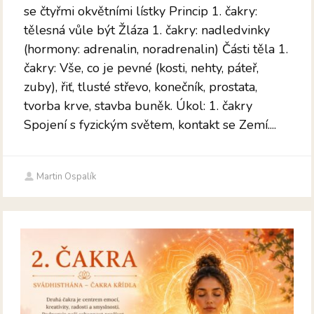
se čtyřmi okvětními lístky Princip 1. čakry:
tělesná vůle být Žláza 1. čakry: nadledvinky
(hormony: adrenalin, noradrenalin) Části těla 1.
čakry: Vše, co je pevné (kosti, nehty, páteř,
zuby), řiť, tlusté střevo, konečník, prostata,
tvorba krve, stavba buněk. Úkol: 1. čakry
Spojení s fyzickým světem, kontakt se Zemí....
Martin Ospalík