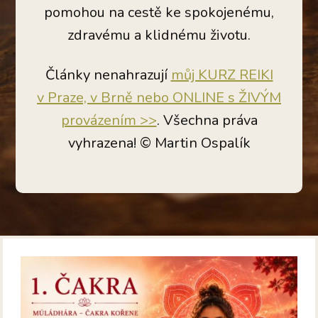
pomohou na cestě ke spokojenému,
zdravému a klidnému životu.
Články nenahrazují
můj KURZ REIKI
v Praze, v Brně nebo ONLINE s ŽIVÝM
provázením >>
. Všechna práva
vyhrazena! © Martin Ospalík