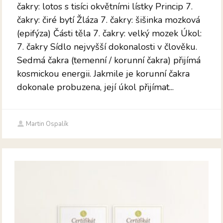
čakry: lotos s tisíci okvětními lístky Princip 7.
čakry: čiré bytí Žláza 7. čakry: šišinka mozková
(epifýza) Části těla 7. čakry: velký mozek Úkol:
7. čakry Sídlo nejvyšší dokonalosti v člověku.
Sedmá čakra (temenní / korunní čakra) přijímá
kosmickou energii. Jakmile je korunní čakra
dokonale probuzena, její úkol přijímat...
Martin Ospalík