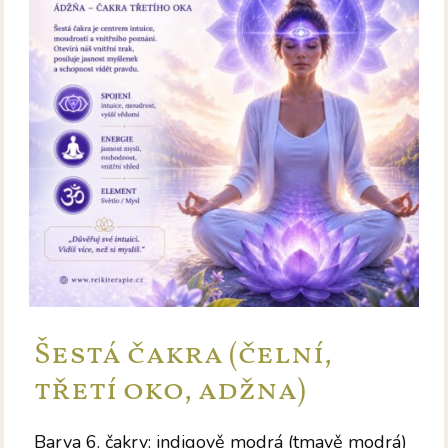
Šestá čakra (čelní,
třetí oko, adžna)
Barva 6. čakry: indigově modrá (tmavě modrá)