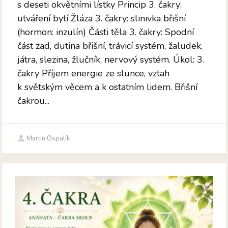
s deseti okvětními lístky Princip 3. čakry:
utváření bytí Žláza 3. čakry: slinivka břišní
(hormon: inzulín) Části těla 3. čakry: Spodní
část zad, dutina břišní, trávicí systém, žaludek,
játra, slezina, žlučník, nervový systém. Úkol: 3.
čakry Příjem energie ze slunce, vztah
k světským věcem a k ostatním lidem. Břišní
čakrou...
Martin Ospalík