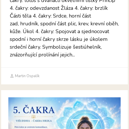
čakry: lotos s dvanácti okvětními lístky Princip
4. čakry: odevzdanost Žláza 4. čakry: brzlík
Části těla 4. čakry: Srdce, horní část
zad, hrudník, spodní část plic, krev, krevní oběh,
kůže. Úkol 4. čakry: Spojovat a sjednocovat
spodní i horní čakry skrze lásku je úkolem
srdeční čakry. Symbolizuje šestiúhelník,
znázorňující prolínání jejich...
Martin Ospalík