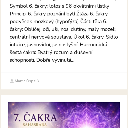
Symbol 6. čakry: lotos s 96 okvětními lístky
Princip: 6. čakry poznání bytí Žláza 6. čakry:
podvěsek mozkový (hypofýza) Části těla 6.
čakry: Obličej, oči, uši, nos, dutiny, malý mozek,
centrální nervová soustava. Úkol 6. čakry: Sídlo
intuice, jasnovidní, jasnoslyšní. Harmonická
šestá čakra: Bystrý rozum a duševní
schopnosti. Dobře vyvinutá...
Martin Ospalík