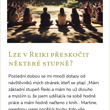
Lze v Reiki přeskočit
některé stupně?
Poslední dobou se mi množí dotazy od
návštěvníků mých stránek, kteří se ptají: „Mám
základní stupeň Reiki a mám ho už dlouho
a myslím si, že jsem udělal/a na sobě hodně
práce a mám hodně načteno z knih… Martine,
najednou jsem pocítil/a touhu toto vše