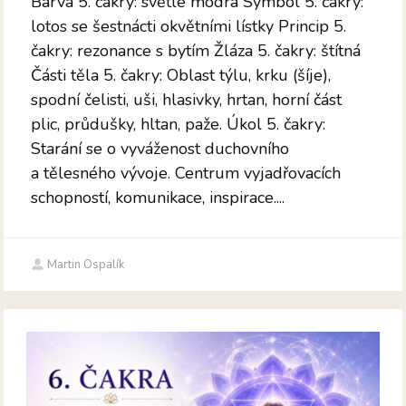
Barva 5. čakry: světle modrá Symbol 5. čakry:
lotos se šestnácti okvětními lístky Princip 5.
čakry: rezonance s bytím Žláza 5. čakry: štítná
Části těla 5. čakry: Oblast týlu, krku (šíje),
spodní čelisti, uši, hlasivky, hrtan, horní část
plic, průdušky, hltan, paže. Úkol 5. čakry:
Starání se o vyváženost duchovního
a tělesného vývoje. Centrum vyjadřovacích
schopností, komunikace, inspirace....
Martin Ospalík