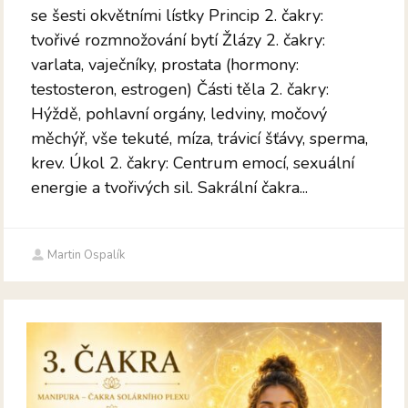
se šesti okvětními lístky Princip 2. čakry:
tvořivé rozmnožování bytí Žlázy 2. čakry:
varlata, vaječníky, prostata (hormony:
testosteron, estrogen) Části těla 2. čakry:
Hýždě, pohlavní orgány, ledviny, močový
měchýř, vše tekuté, míza, trávicí šťávy, sperma,
krev. Úkol 2. čakry: Centrum emocí, sexuální
energie a tvořivých sil. Sakrální čakra...
Martin Ospalík