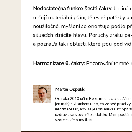
Nedostatečná funkce šesté čakry:
Jediná 
určují materiální přání, tělesné potřeby 
neužitečné, myšlení se orientuje podle př
situacích ztrácíte hlavu. Poruchy zraku pak 
a poznal/a tak i oblasti, které jsou pod v
Harmonizace 6. čakry:
Pozorování temně m
Martin Ospalík
Od roku 2010 učím Reiki, meditaci a další sm
jen malým zlomkem toho, co ve své praxi vy
informace tak, aby se je i oni naučili uchopi
uzdravit se sílou vůle a doteku. Mým poslání
vzorce svého myšlení.