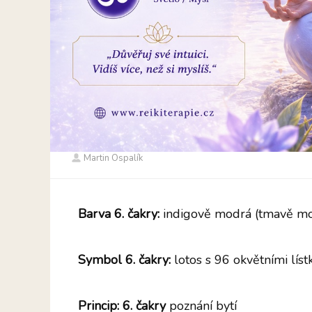
Martin Ospalík
Barva 6. čakry:
indigově modrá (tmavě m
Symbol 6. čakry:
lotos s 96 okvětními líst
Princip: 6. čakry
poznání bytí