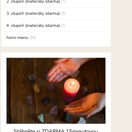
2. stupeň (materiály zdarma)
(7)
3. stupeň (materiály zdarma)
(3)
4. stupeň (materiály zdarma)
(1)
horni-menu
(35)
Stáhněte si ZDARMA 15minutovou