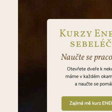
Kurzy En
sebeléč
Naučte se pracov
Otevřete dveře k neko
máme v každém okamžik
a naučte se pomáh
Zajímá mě kurz E