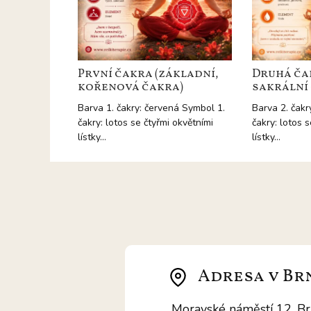
První čakra (základní,
Druhá ča
kořenová čakra)
sakrální
Barva 1. čakry: červená Symbol 1.
Barva 2. čakr
čakry: lotos se čtyřmi okvětními
čakry: lotos 
lístky…
lístky…
Adresa v Br
Moravské náměstí 12, B