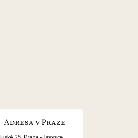
Adresa v Praze
luské 25, Praha - Jinonice