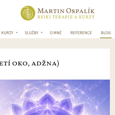
KURZY
SLUŽBY
O MNĚ
REFERENCE
BLOG
etí oko, adžna)