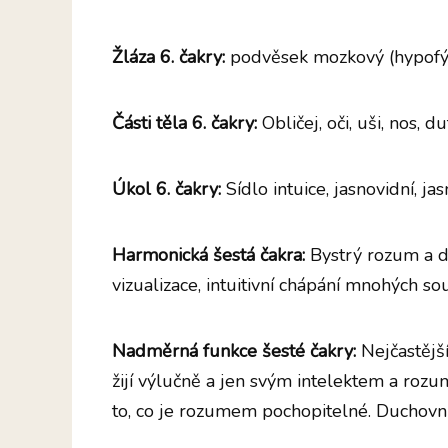
Žláza 6. čakry:
podvěsek mozkový (hypofý
Části těla 6. čakry:
Obličej, oči, uši, nos, 
Úkol 6. čakry:
Sídlo intuice, jasnovidní, jas
Harmonická šestá čakra:
Bystrý rozum a d
vizualizace, intuitivní chápání mnohých s
Nadměrná funkce šesté čakry:
Nejčastější 
žijí výlučně a jen svým intelektem a roz
to, co je rozumem pochopitelné. Duchovní s