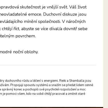
opravdová skutečnost je vnější svět. Váš život
a neovladatelné emoce. Duchovní diskuze jsou
evládajícího mínění společnosti. V náročných
chtějí říct, abyste se více díval/a dovnitř sebe
iditelným povrchem.
odré noční oblohy.
ěry duchovního růstu a léčení s energiemi. Reiki a Shamballa jsou
užívám. Propojuji spoustu systémů a snažím se předat lidem cenné
t za správný konec a pochopili své psychické rozpoložení a moc
m je pomoci všem, kdo na sobě chtějí pracovat a změnit staré