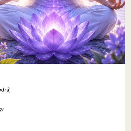
odrá)
ky