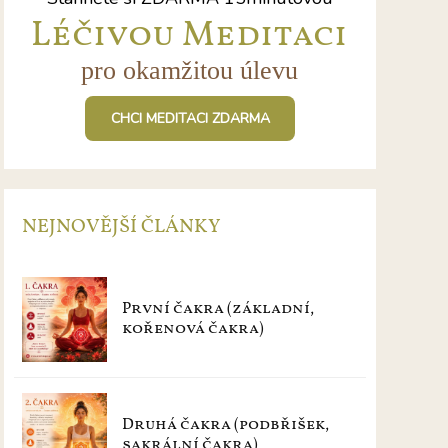
Léčivou Meditaci
pro okamžitou úlevu
CHCI MEDITACI ZDARMA
NEJNOVĚJŠÍ ČLÁNKY
První čakra (základní,
kořenová čakra)
Druhá čakra (podbřišek,
sakrální čakra)