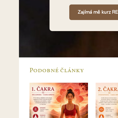
Zajímá mě kurz REI
Podobné články