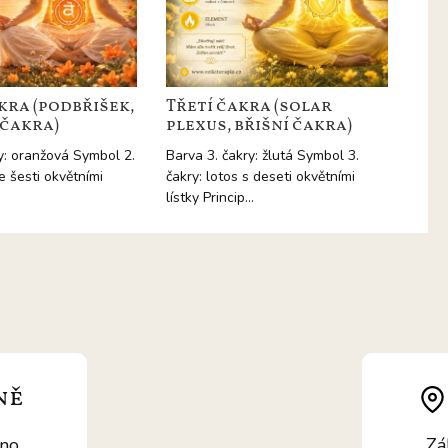
kra (podbřišek,
Třetí čakra (solar
 čakra)
plexus, břišní čakra)
y: oranžová Symbol 2.
Barva 3. čakry: žlutá Symbol 3.
se šesti okvětními
čakry: lotos s deseti okvětními
lístky Princip…
ně
rno
Zá