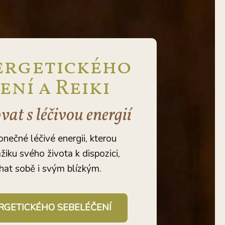
ergetického
ení a Reiki
at s léčivou energií
nečné léčivé energii, kterou
u svého života k dispozici,
at sobě i svým blízkým.
NERGETICKÉHO SEBELÉČENÍ