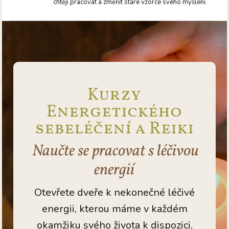
chtějí pracovat a změnit staré vzorce svého myšlení.
Kurzy
Energetického
sebeléčení a Reiki
Naučte se pracovat s léčivou
energií
Otevřete dveře k nekonečné léčivé
energii, kterou máme v každém
okamžiku svého života k dispozici,