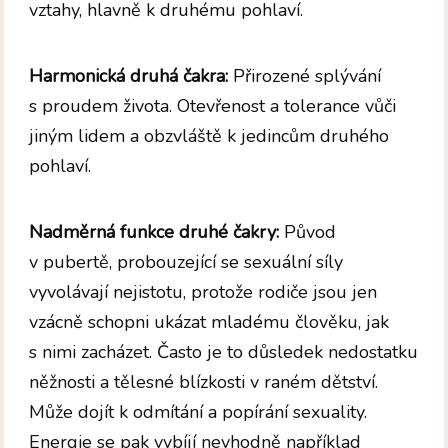
vztahy, hlavně k druhému pohlaví.
Harmonická druhá čakra:
Přirozené splývání
s proudem života. Otevřenost a tolerance vůči
jiným lidem a obzvláště k jedincům druhého
pohlaví.
Nadměrná funkce druhé čakry:
Původ
v pubertě, probouzející se sexuální síly
vyvolávají nejistotu, protože rodiče jsou jen
vzácně schopni ukázat mladému člověku, jak
s nimi zacházet. Často je to důsledek nedostatku
něžnosti a tělesné blízkosti v raném dětství.
Může dojít k odmítání a popírání sexuality.
Energie se pak vybíjí nevhodně například