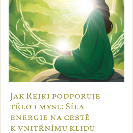
Jak Reiki podporuje
tělo i mysl: Síla
energie na cestě
k vnitřnímu klidu