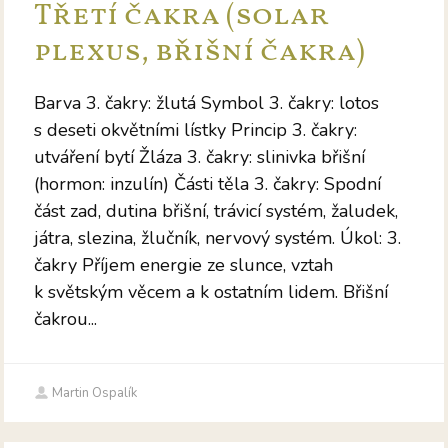
Třetí čakra (solar
plexus, břišní čakra)
Barva 3. čakry: žlutá Symbol 3. čakry: lotos
s deseti okvětními lístky Princip 3. čakry:
utváření bytí Žláza 3. čakry: slinivka břišní
(hormon: inzulín) Části těla 3. čakry: Spodní
část zad, dutina břišní, trávicí systém, žaludek,
játra, slezina, žlučník, nervový systém. Úkol: 3.
čakry Příjem energie ze slunce, vztah
k světským věcem a k ostatním lidem. Břišní
čakrou...
Martin Ospalík