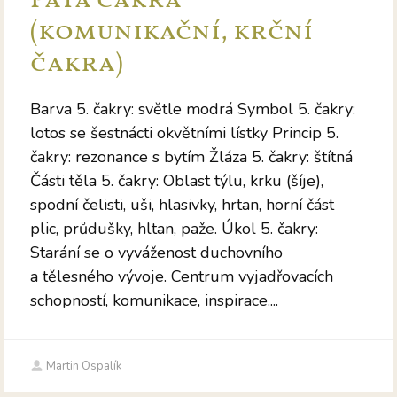
Pátá čakra
(komunikační, krční
čakra)
Barva 5. čakry: světle modrá Symbol 5. čakry:
lotos se šestnácti okvětními lístky Princip 5.
čakry: rezonance s bytím Žláza 5. čakry: štítná
Části těla 5. čakry: Oblast týlu, krku (šíje),
spodní čelisti, uši, hlasivky, hrtan, horní část
plic, průdušky, hltan, paže. Úkol 5. čakry:
Starání se o vyváženost duchovního
a tělesného vývoje. Centrum vyjadřovacích
schopností, komunikace, inspirace....
Martin Ospalík