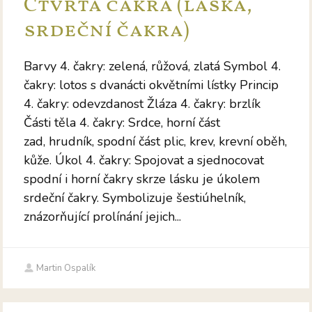
Čtvrtá čakra (láska,
srdeční čakra)
Barvy 4. čakry: zelená, růžová, zlatá Symbol 4.
čakry: lotos s dvanácti okvětními lístky Princip
4. čakry: odevzdanost Žláza 4. čakry: brzlík
Části těla 4. čakry: Srdce, horní část
zad, hrudník, spodní část plic, krev, krevní oběh,
kůže. Úkol 4. čakry: Spojovat a sjednocovat
spodní i horní čakry skrze lásku je úkolem
srdeční čakry. Symbolizuje šestiúhelník,
znázorňující prolínání jejich...
Martin Ospalík