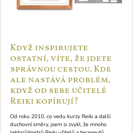
Když inspirujete
ostatní, víte, že jdete
správnou cestou. Kde
ale nastává problém,
když od sebe učitelé
Reiki kopírují?
Od roku 2010, co vedu kurzy Reiki a další
duchovní směry, jsem si zvykl, že mnoho
lektorů/mistrů Reiki učitelů a terapeutů