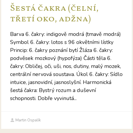
Šestá čakra (čelní,
třetí oko, adžna)
Barva 6. čakry: indigově modrá (tmavě modrá)
Symbol 6. čakry: lotos s 96 okvětními lístky
Princip: 6. čakry poznání bytí Žláza 6. čakry:
podvěsek mozkový (hypofýza) Části těla 6.
čakry: Obličej, oči, uši, nos, dutiny, malý mozek,
centrální nervová soustava. Úkol 6. čakry: Sídlo
intuice, jasnovidní, jasnoslyšní. Harmonická
šestá čakra: Bystrý rozum a duševní
schopnosti. Dobře vyvinutá...
Martin Ospalík