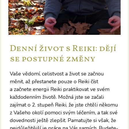
Denní život s Reiki: dějí
se postupné změny
Vaše vědomí, celistvost a život se začnou
měnit, až přestanete pouze o Reiki číst
a začnete energii Reiki praktikovat ve svém
každodenním životě. Možná jste se začali
zajímat o 2. stupeň Reiki, že jste chtěli někomu
z Vašeho okolí pomoci svým léčením, a tak své
dovednosti ještě zlepšit. Pamatujte si však, že
nejdůležitější je práce na Vás samých. Budete-