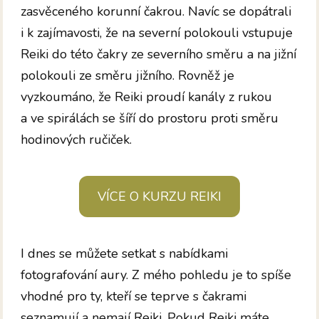
zasvěceného korunní čakrou. Navíc se dopátrali
i k zajímavosti, že na severní polokouli vstupuje
Reiki do této čakry ze severního směru a na jižní
polokouli ze směru jižního. Rovněž je
vyzkoumáno, že Reiki proudí kanály z rukou
a ve spirálách se šíří do prostoru proti směru
hodinových ručiček.
VÍCE O KURZU REIKI
I dnes se můžete setkat s nabídkami
fotografování aury. Z mého pohledu je to spíše
vhodné pro ty, kteří se teprve s čakrami
seznamují a nemají Reiki. Pokud Reiki máte,