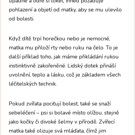
upadne a odře si loket, ihned požaduje
pohlazení a objetí od matky, aby se mu ulevilo
od bolesti.
Když dítě trpí horečkou nebo je nemocné,
matka mu přiloží rty nebo ruku na čelo. To je
další příklad toho, jak máme přikládání rukou
instinktivně zakořeněné. Lidský dotek přináší
uvolnění, teplo a lásku, což je základem všech
léčitelských technik.
Pokud zvířata pociťují bolest, také se snaží
sebeléčení – psi si bolavé místo olížou, stejně
jako kočky či divoké šelmy v přírodě. Zvířecí
matka také olizuje svá mláďata, čímž jim