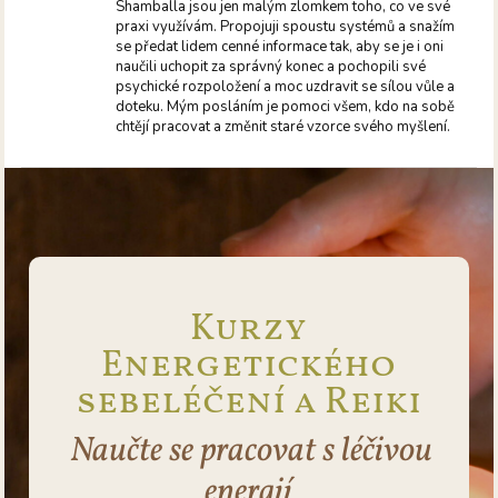
Shamballa jsou jen malým zlomkem toho, co ve své
praxi využívám. Propojuji spoustu systémů a snažím
se předat lidem cenné informace tak, aby se je i oni
naučili uchopit za správný konec a pochopili své
psychické rozpoložení a moc uzdravit se sílou vůle a
doteku. Mým posláním je pomoci všem, kdo na sobě
chtějí pracovat a změnit staré vzorce svého myšlení.
Kurzy
Energetického
sebeléčení a Reiki
Naučte se pracovat s léčivou
energií