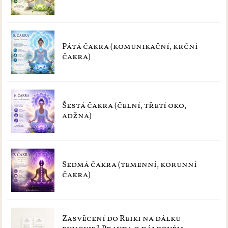
Pátá čakra (komunikační, krční
čakra)
Šestá čakra (čelní, třetí oko,
adžna)
Sedmá čakra (temenní, korunní
čakra)
Zasvěcení do Reiki na dálku