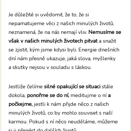
Je důležité si uvědomit, že to, že si
nepamatujeme věci z našich minulých životů,
neznamená, že na nás nemají vliv.
Nemusíme se
však v našich minulých životech pitvat
a snažit
se zjistit, kým jsme kdysi byli. Energie dnešních
dní nám přesně ukazuje, jaká slova, myšlenky
a skutky nejsou v souladu s láskou.
Jestliže čelíme
silné opakující se situaci
stále
dokola,
ponořme se do ní,
meditujme o ní
a
počkejme,
jestli k nám přijde něco z našich
minulých životů, co by mohlo souviset s naší
karmou. Pokud s ní něco neuděláme, můžeme
si ji přenést do dalších životů.