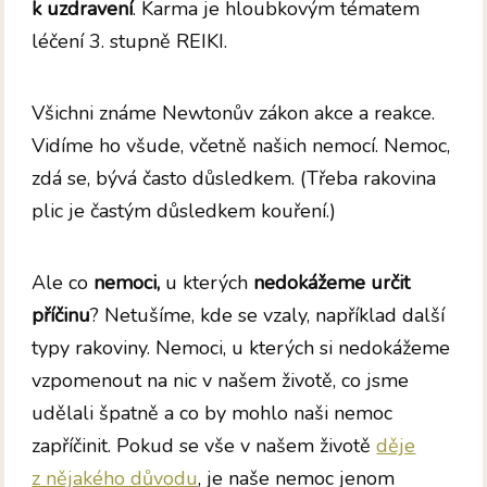
k uzdravení
. Karma je hloubkovým tématem
léčení 3. stupně REIKI.
Všichni známe Newtonův zákon akce a reakce.
Vidíme ho všude, včetně našich nemocí. Nemoc,
zdá se, bývá často důsledkem. (Třeba rakovina
plic je častým důsledkem kouření.)
Ale co
nemoci,
u kterých
nedokážeme určit
příčinu
? Netušíme, kde se vzaly, například další
typy rakoviny. Nemoci, u kterých si nedokážeme
vzpomenout na nic v našem životě, co jsme
udělali špatně a co by mohlo naši nemoc
zapříčinit. Pokud se vše v našem životě
děje
z nějakého důvodu
, je naše nemoc jenom