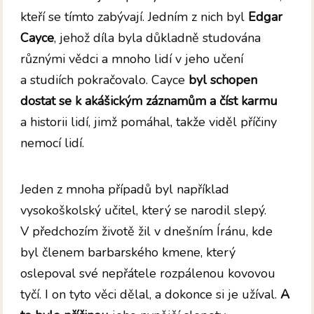
kteří se tímto zabývají. Jedním z nich byl
Edgar
Cayce
, jehož díla byla důkladně studována
různými vědci a mnoho lidí v jeho učení
a studiích pokračovalo. Cayce
byl schopen
dostat se k akášickým záznamům a číst karmu
a historii lidí, jimž pomáhal, takže viděl příčiny
nemocí lidí.
Jeden z mnoha případů byl například
vysokoškolský učitel, který se narodil slepý.
V předchozím životě žil v dnešním Íránu, kde
byl členem barbarského kmene, který
oslepoval své nepřátele rozpálenou kovovou
tyčí. I on tyto věci dělal, a dokonce si je užíval.
A