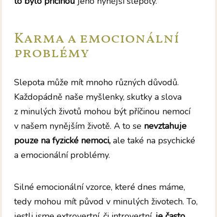
to bylo příčinou
jeho nynější slepoty.
Karma a emocionální
problémy
Slepota může mít mnoho různých důvodů.
Každopádně naše myšlenky, skutky a slova
z minulých životů mohou být příčinou nemocí
v našem nynějším životě. A to se
nevztahuje
pouze na fyzické nemoci,
ale také na psychické
a emocionální problémy.
Silné emocionální vzorce, které dnes máme,
tedy mohou mít původ v minulých životech. To,
jestli jsme extrovertní, či introvertní,
je často