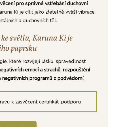
věcení pro správné vstřebání duchovní
una Ki je cítit jako zřetelně vyšší vibrace,
tálních a duchovních těl.
ke světlu, Karuna Ki je
ého paprsku
ie, které rozvíjejí lásku, spravedlnost
 negativních emocí a strachů, rozpouštění
ch negativních programů z podvědomí.
avu k zasvěcení, certifikát, podporu