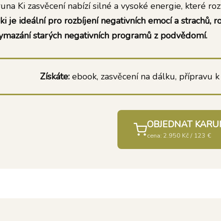
una Ki zasvěcení nabízí silné a vysoké energie, které rozv
ki je ideální pro rozbíjení negativních emocí a strachů, 
ymazání starých negativních programů z podvědomí.
Získáte:
ebook, zasvěcení na dálku, přípravu k 
OBJEDNAT KARU
cena: 2.950 Kč / 123 €