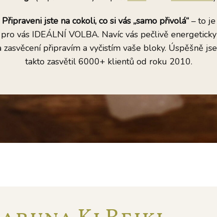
Připraveni jste na cokoli, co si vás „samo přivolá“
–⁠⁠⁠⁠⁠⁠ to je
pro vás IDEÁLNÍ VOLBA. Navíc vás pečlivě energeticky
a zasvěcení připravím a vyčistím vaše bloky. Úspěšně js
takto zasvětil 6000+ klientů od roku 2010.