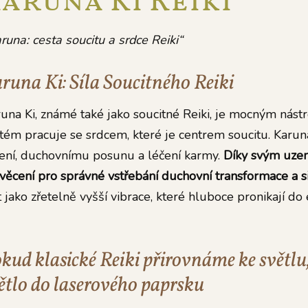
aruna Ki Reiki
runa: cesta soucitu a srdce Reiki“
runa Ki: Síla Soucitného Reiki
una Ki, známé také jako soucitné Reiki, je mocným nástr
tém pracuje se srdcem, které je centrem soucitu. Karun
ení, duchovnímu posunu a léčení karmy.
Díky svým uzem
věcení pro správné vstřebání duchovní transformace a si
it jako zřetelně vyšší vibrace, které hluboce pronikají 
kud klasické Reiki přirovnáme ke světl
ětlo do laserového paprsku