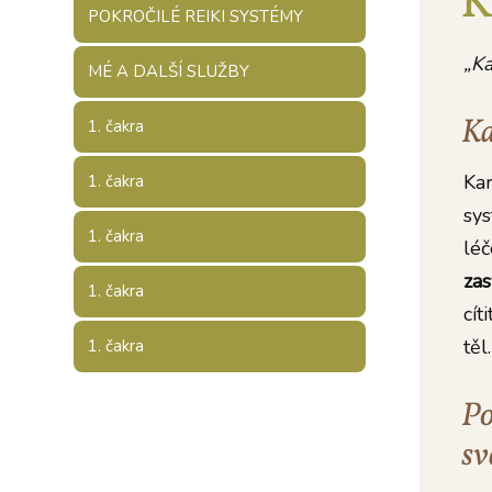
K
POKROČILÉ REIKI SYSTÉMY
„Ka
MÉ A DALŠÍ SLUŽBY
Ka
1. čakra
Kar
1. čakra
sys
1. čakra
léč
zas
1. čakra
cít
těl.
1. čakra
Po
sv