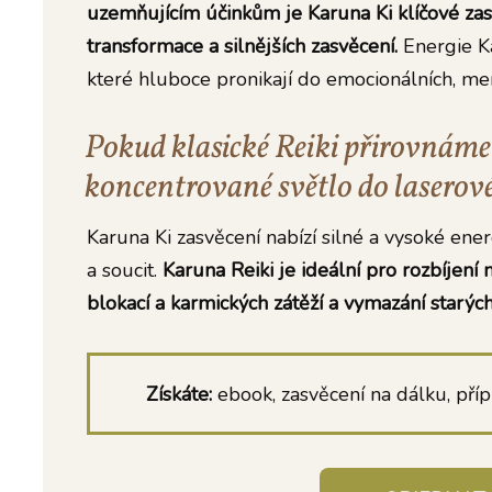
uzemňujícím účinkům je Karuna Ki klíčové zas
transformace a silnějších zasvěcení.
Energie Kar
které hluboce pronikají do emocionálních, men
Pokud klasické Reiki přirovnáme 
koncentrované světlo do laserov
Karuna Ki zasvěcení nabízí silné a vysoké energ
a soucit.
Karuna Reiki je ideální pro rozbíjení
blokací a karmických zátěží a vymazání starý
Získáte:
ebook, zasvěcení na dálku, přípr