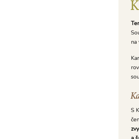
K
Ten
Sou
na 
Kar
rov
sou
Ka
S K
čem
zvy
a š