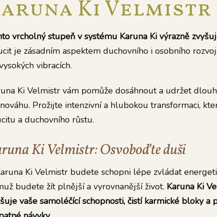
aruna Ki Velmistr
to vrcholný stupeň v systému Karuna Ki výrazně zvyšuje
cit je zásadním aspektem duchovního i osobního rozvoje
vysokých vibracích.
una Ki Velmistr vám pomůže dosáhnout a udržet dlouhod
nováhu. Prožijte intenzivní a hlubokou transformaci, kter
citu a duchovního růstu.
runa Ki Velmistr: Osvoboďte duši
aruna Ki Velmistr budete schopni lépe zvládat energetic
už budete žít plnější a vyrovnanější život.
Karuna Ki Ve
šuje vaše samoléčící schopnosti, čistí karmické bloky a 
patné návyky.