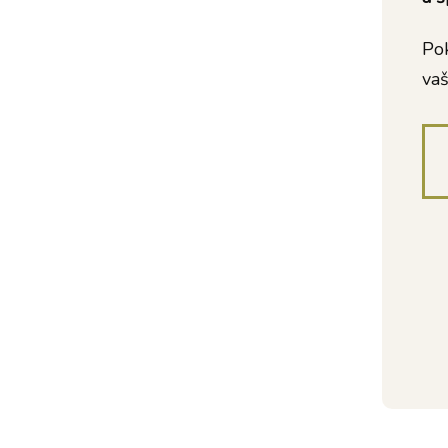
Pok
vaš