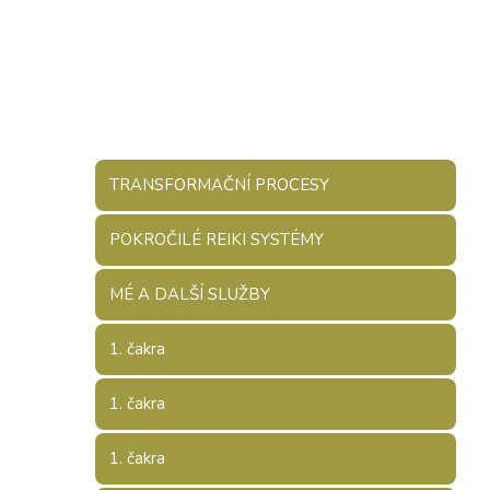
TRANSFORMAČNÍ PROCESY
POKROČILÉ REIKI SYSTÉMY
MÉ A DALŠÍ SLUŽBY
1. čakra
1. čakra
1. čakra