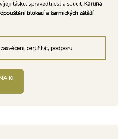
íjejí lásku, spravedlnost a soucit.
Karuna
rozpouštění blokací a karmických zátěží
zasvěcení, certifikát, podporu
NA KI