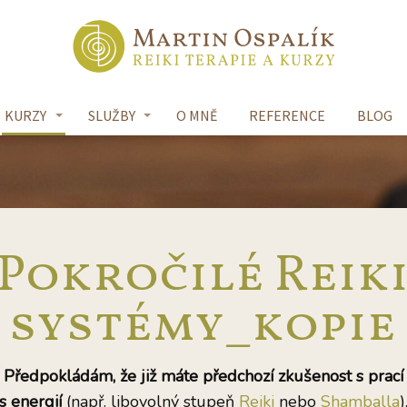
KURZY
SLUŽBY
O MNĚ
REFERENCE
BLOG
Pokročilé Reik
systémy_kopie
Předpokládám, že již máte předchozí zkušenost s prací
s energií
(např. libovolný stupeň
Reiki
nebo
Shamballa
)