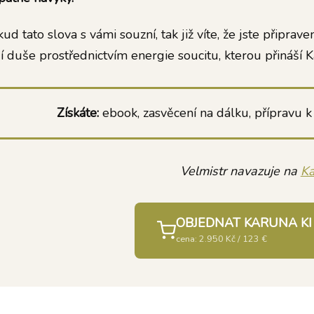
ud tato slova s vámi souzní, tak již víte, že jste připra
í duše prostřednictvím energie soucitu, kterou přináší K
Získáte:
ebook, zasvěcení na dálku, přípravu k 
Velmistr navazuje na
Ka
OBJEDNAT KARUNA KI
cena: 2.950 Kč / 123 €