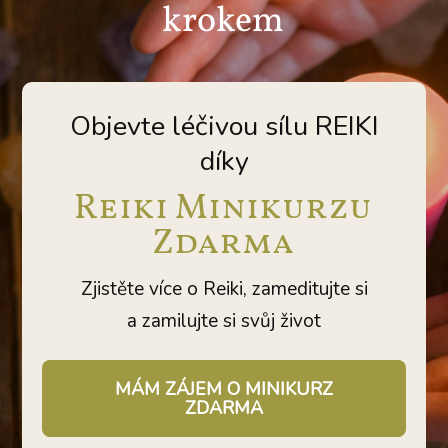
krokem
Objevte léčivou sílu REIKI
díky
Reiki Minikurzu
Zdarma
Zjistěte více o Reiki, zameditujte si
a zamilujte si svůj život
MÁM ZÁJEM O MINIKURZ
ZDARMA