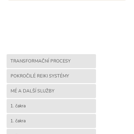
TRANSFORMAČNÍ PROCESY
POKROČILÉ REIKI SYSTÉMY
MÉ A DALŠÍ SLUŽBY
1. čakra
1. čakra