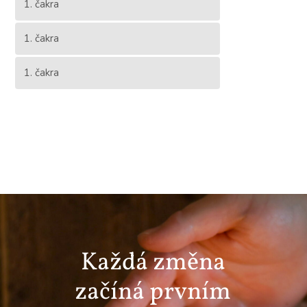
1. čakra
1. čakra
1. čakra
Každá změna
začíná prvním